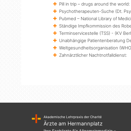
Pill in trip – drugs around the world:
Psychotherapeuten-Suche (Dt. Ps
Pubmed – National Library of Medicin
Ständige Impfkommission des Rober
Terminservicestelle (TSS) - (KV Be
Unabhängige Patientenberatung De
Weltgesundheitsorganisation (WHO
Zahnärztlicher Nachtnotfalldienst:
Akademische Lehrpraxis der Charité
Ärzte am Hermannplatz
Ihre Fachärzte für Allgemeinmedizin –