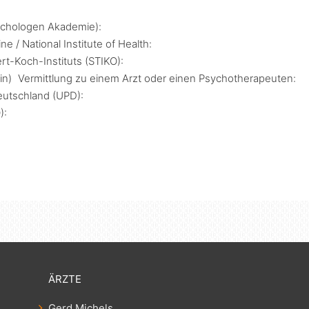
ychologen Akademie):
e / National Institute of Health:
t-Koch-Instituts (STIKO):
rlin) Vermittlung zu einem Arzt oder einen Psychotherapeuten:
utschland (UPD):
):
ÄRZTE
Gerd Michels