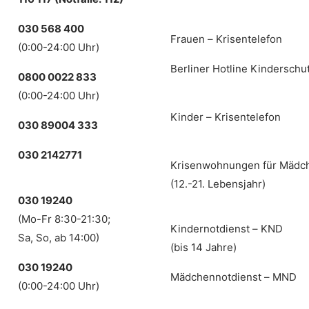
030 568 400
Frauen – Krisentelefon
(0:00-24:00 Uhr)
Berliner Hotline Kinderschu
0800 0022 833
(0:00-24:00 Uhr)
Kinder – Krisentelefon
030 89004 333
030 2142771
Krisenwohnungen für Mädc
(12.-21. Lebensjahr)
030 19240
(Mo-Fr 8:30-21:30;
Kindernotdienst – KND
Sa, So, ab 14:00)
(bis 14 Jahre)
030 19240
Mädchennotdienst – MND
(0:00-24:00 Uhr)