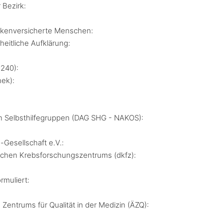
 Bezirk:
rankenversicherte Menschen:
eitliche Aufklärung:
9240):
hek):
on Selbsthilfegruppen (DAG SHG - NAKOS):
-Gesellschaft e.V.:
schen Krebsforschungszentrums (dkfz):
ormuliert:
 Zentrums für Qualität in der Medizin (ÄZQ):