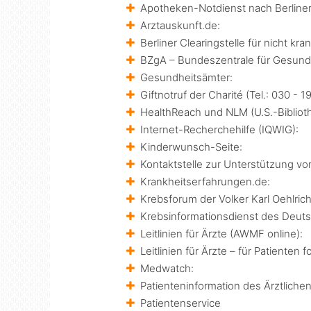
Apotheken-Notdienst nach Berliner
Arztauskunft.de:
Berliner Clearingstelle für nicht k
BZgA – Bundeszentrale für Gesundh
Gesundheitsämter:
Giftnotruf der Charité (Tel.: 030 - 1
HealthReach und NLM (U.S.-Bibliot
Internet-Recherchehilfe (IQWIG):
Kinderwunsch-Seite:
Kontaktstelle zur Unterstützung v
Krankheitserfahrungen.de:
Krebsforum der Volker Karl Oehlrich
Krebsinformationsdienst des Deut
Leitlinien für Ärzte (AWMF online):
Leitlinien für Ärzte – für Patienten f
Medwatch:
Patienteninformation des Ärztlichen
Patientenservice